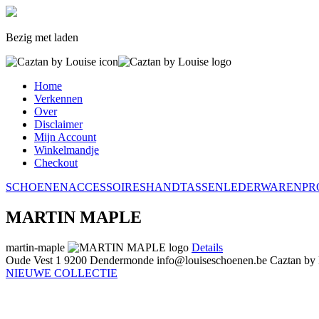
Bezig met laden
Home
Verkennen
Over
Disclaimer
Mijn Account
Winkelmandje
Checkout
SCHOENEN
ACCESSOIRES
HANDTASSEN
LEDERWAREN
PR
MARTIN MAPLE
martin-maple
Details
Oude Vest 1
9200 Dendermonde
info@louiseschoenen.be
Caztan by
NIEUWE COLLECTIE